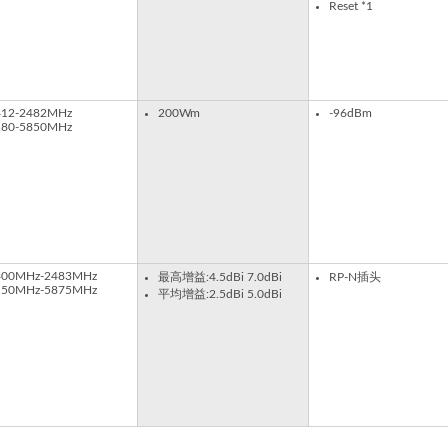
Reset *1
412-2482MHz
200Wm
-96dBm
180-5850MHz
400MHz-2483MHz
最高增益:4.5dBi 7.0dBi​
RP-N插头
150MHz-5875MHz
平均增益:2.5dBi 5.0dBi