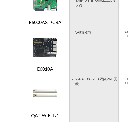
8x8MU-MIMO802.11ac接
入点
E6000AX-PCBA
2
WIFI6双频
5
E6010A
2
2.4G/5.8G 7dBi双频WiFi天
5
线
QAT-WIFI-N1