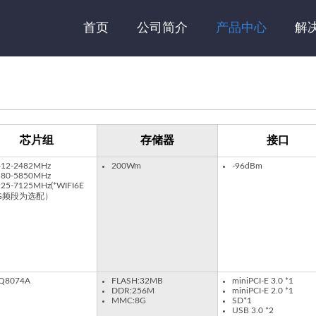
首页
公司简介
产品中心
解
芯片组
存储器
接口
412-2482MHz
200Wm
-96dBm
180-5850MHz
925-7125MHz(*WIFI6E
G频段为选配）
PQ8074A
FLASH:32MB
miniPCI-E 3.0 *1
DDR:256M
miniPCI-E 2.0 *1
MMC:8G
SD*1
USB 3.0 *2