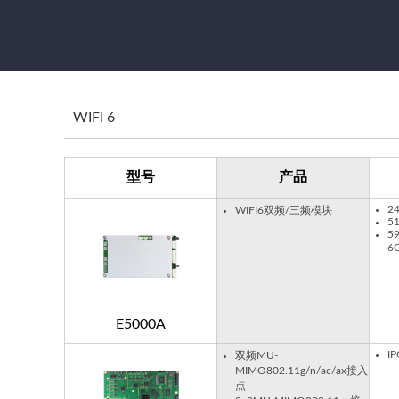
WIFI 6
型号
产品
2
WIFI6双频/三频模块
5
5
6
E5000A
I
双频MU-
MIMO802.11g/n/ac/ax接入
点