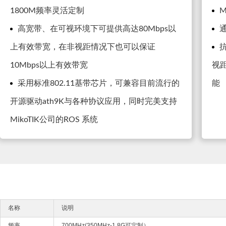
1800M频率灵活定制
高宽带、在可视环境下可提供高达80Mbps以
上有效带宽，在非视距情况下也可以保证
10Mbps以上有效带宽
视
采用标准802.11基带芯片，可兼容目前流行的
能
开源驱动ath9K与各种协议应用，同时完美支持
MikoTIK公司的ROS 系统
名称
说明
频率
700MHz(350MHz-1.8G可定制）