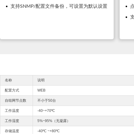
支持SNMP/配置文件备份，可设置为默认设置
支
名称
说明
配置方式
WEB
自组网节点数
不小于50台
工作温度
-40~+70ºC
工作湿度
5%~95%（无凝露）
存储温度
-40ºC ~+80ºC